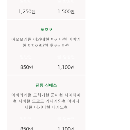
​일반편
​쿨 항공편
1,250엔
1,500엔
도호쿠
아오모리현 이와테현 아키타현 미야기
현 야마가타현 후쿠시마현
​일반편
​쿨 항공편
850엔
1,100엔
관동·신에쓰
이바라키현 도치기현 군마현 사이타마
현 지바현 도쿄도 가나가와현 야마나
시현 니가타현 나가노현
​일반편
​쿨 항공편
850엔
1,100엔