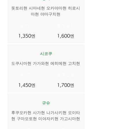
돗토리현 시마네현 오카야마현 히로시
마현 야마구치현
​일반편
​쿨 항공편
1,350엔
1,600엔
시코쿠
도쿠시마현 가가와현 에히메현 고치현
​일반편
​쿨 항공편
1,450엔
1,700엔
규슈
후쿠오카현 사가현 나가사키현 오이타
현 구마모토현 미야자키현 가고시마현