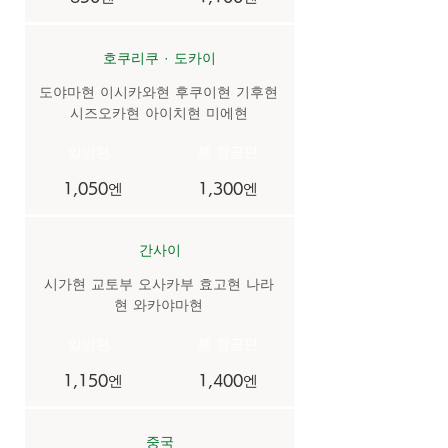
호쿠리쿠 · 도카이
도야마현 이시카와현 후쿠이현 기후현
시즈오카현 아이치현 미에현
​일반편
​쿨 항공편
1,050엔
1,300엔
간사이
시가현 교토부 오사카부 효고현 나라
현 와카야마현
​일반편
​쿨 항공편
1,150엔
1,400엔
중국