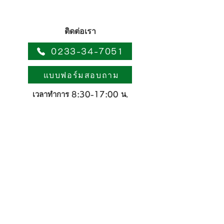
Mogami จังหวัด Yamagata
​ติดต่อเรา
0233-34-7051
แบบฟอร์มสอบถาม
​เวลาทำการ 8:30-17:00 น.
ธุรกิจขนส่งผู้โดยสารรถยนต์เช่าเหมาลำทั่วไป ชินจิทาบิ
หมายเลข 690
ธุรกิจขนส่งรถโดยสารร่วมทั่วไป Shinjitabi No. 180
ผู้ว่าราชการจังหวัดยามากาตะ บริษัทนำเที่ยวจด
ทะเบียนเลขที่ 2-227
สมาชิกของสมาคมตัวแทนการท่องเที่ยวแห่งประเทศ
ญี่ปุ่น
สมาชิกสมาคมรถโดยสารแห่งประเทศญี่ปุ่น
ใบรับรองการประเมินความปลอดภัย เลขที่ 16-353
บ้าน
ดูแผนที่เส้นทาง